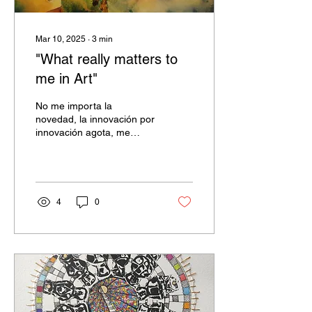
Mar 10, 2025
∙
3
min
"What really matters to
me in Art"
No me importa la
novedad, la innovación por
innovación agota, me
resulta vacía.
4
0