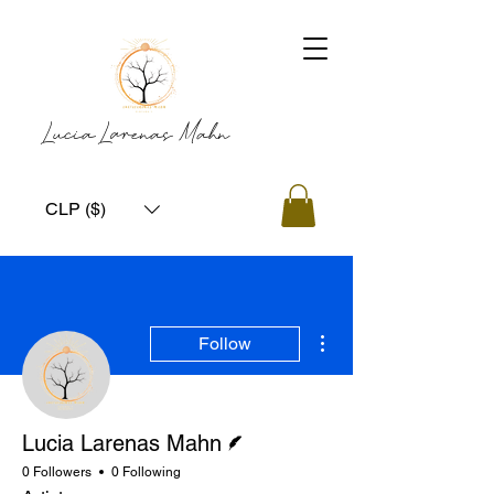
Lucia Larenas Mahn
CLP ($)
More actions
Follow
Writer
Lucia Larenas Mahn
0 Followers
0 Following