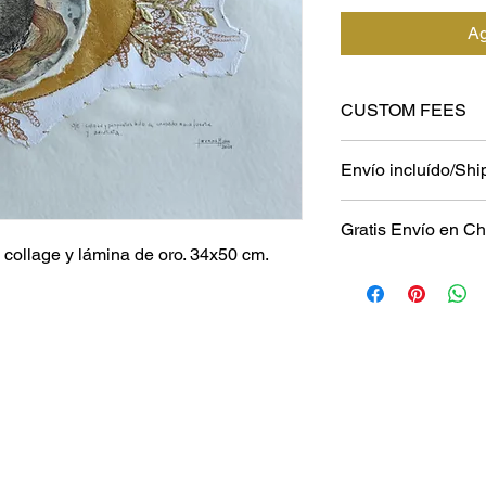
Ag
CUSTOM FEES
Please check custom 
Envío incluído/Shi
country.
Gratis Envío en Chi
 collage y lámina de oro. 34x50 cm.
For international ord
purchase with the fre
depending on destina
envelope the shippi
100 to the U.S . To Be
between EU $80-170