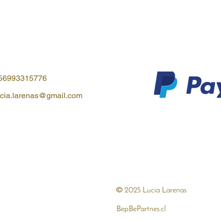
56993315776
ucia.larenas@gmail.com
©
Larenas
2025 Lu
b
BepBePartnes.cl