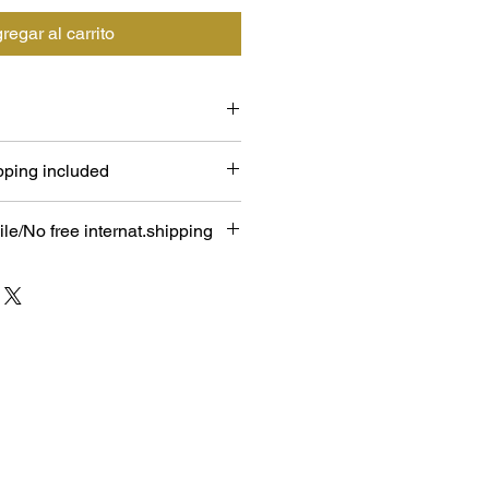
regar al carrito
fees that may apply in your
pping included
le/No free internat.shipping
ers: You will receive an email after
ight pricing and shipping details
tion. For a large padded
ng rate may be between USD 60-
rlin, for example, it could be