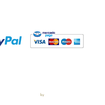
cia Larenas
y