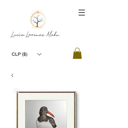
Lucía Larenas Mahn
CLP ($)