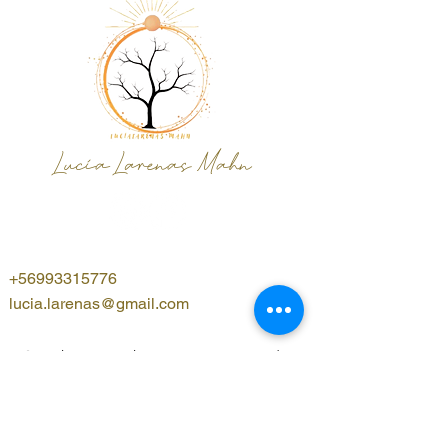
Lucía Larenas Mahn
+56993315776
lucia.larenas@gmail.com
¡Suscribete y sé el primero en enterarte!
Nombre