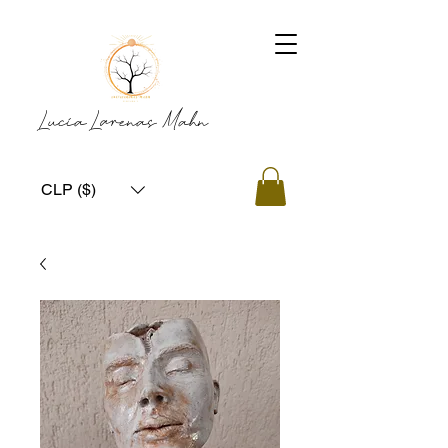
Lucía Larenas Mahn
CLP ($)