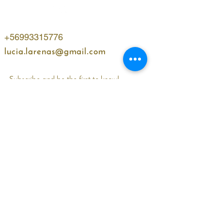
+56993315776
lucia.larenas@gmail.com
Subscribe and be the first to know!
Name
WhatsApp
Email
I accept terms and conditions