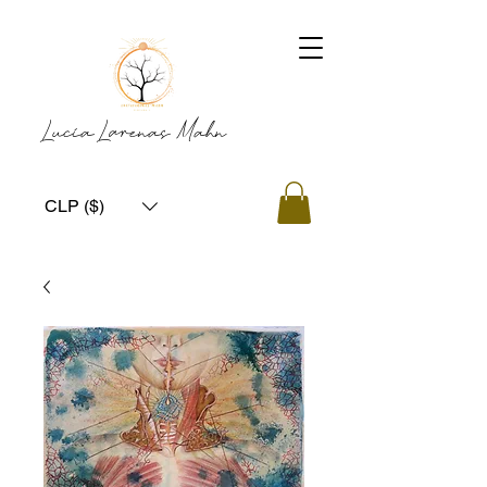
Lucía Larenas Mahn
CLP ($)