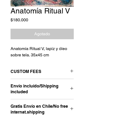
Anatomía Ritual V
Precio
$180.000
Agotado
Anatomía Ritual V, lapiz y óleo
sobre tela. 35x45 cm
CUSTOM FEES
Please check custom fees that may
Envío incluído/Shipping
apply in your country.
included
Gratis Envío en Chile/No free
internat.shipping