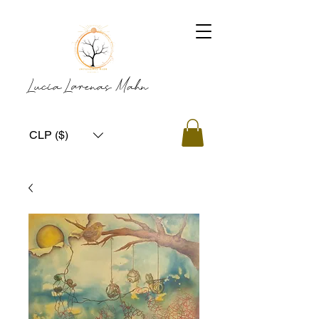
Lucía Larenas Mahn
CLP ($)