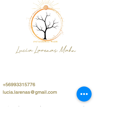
Lucía Larenas Mahn
+56993315776
lucia.larenas@gmail.com
¡Suscribete y sé el primero en enterarte!
Nombre