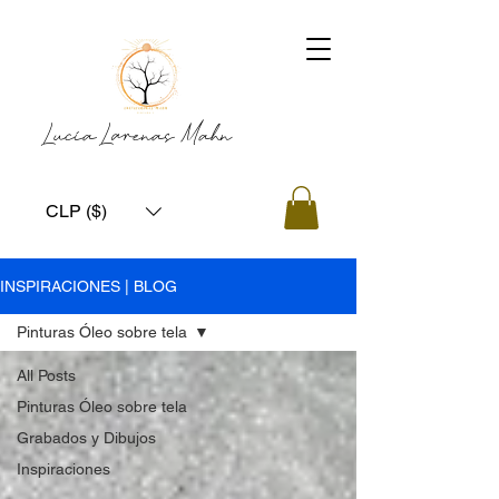
Lucía Larenas Mahn
CLP ($)
INSPIRACIONES | BLOG
Pinturas Óleo sobre tela
All Posts
Pinturas Óleo sobre tela
Grabados y Dibujos
Inspiraciones