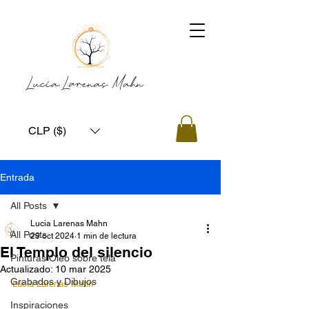
Lucía Larenas Mahn
CLP ($)
Entrada
All Posts
Lucia Larenas Mahn
All Posts
29 oct 2024
1 min de lectura
El Templo del silencio
Pinturas Óleo sobre tela
Actualizado:
10 mar 2025
Grabados y Dibujos
Lucia Larenas Mahn
Inspiraciones