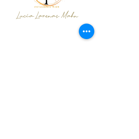
Lucía Larenas Mahn
+56993315776
lucia.larenas@gmail.com
¡Suscribete y sé el primero en enterarte!
Nombre
WhatsApp
Email